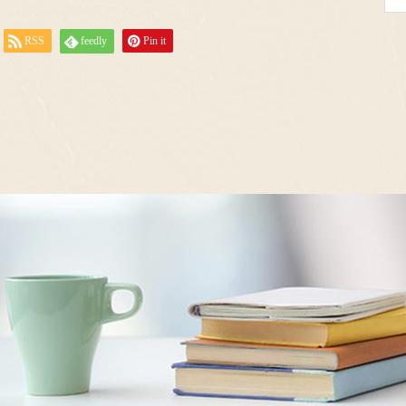
RSS
feedly
Pin it