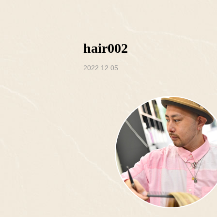
hair002
2022.12.05