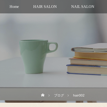
Home
HAIR SALON
NAIL SALON
ブログ
hair002