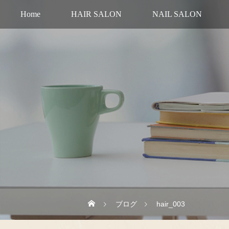
Home
HAIR SALON
NAIL SALON
ブログ
hair_003