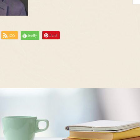
RSS
feedly
Pin it