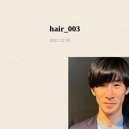
hair_003
2022.12.05