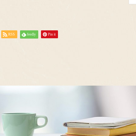
RSS
feedly
Pin it