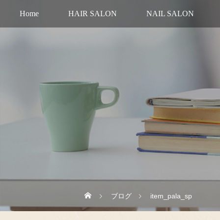
Home
HAIR SALON
NAIL SALON
ブログ
item_pala_sp